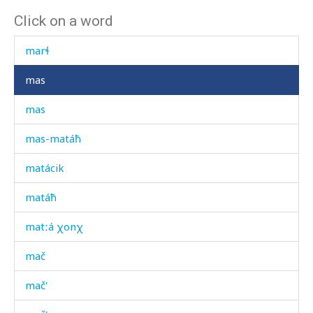
Click on a word
maržán
marɬ
mas
mas
mas-matáħ
matácik
matáħ
matːá χonχ
mač
mač'