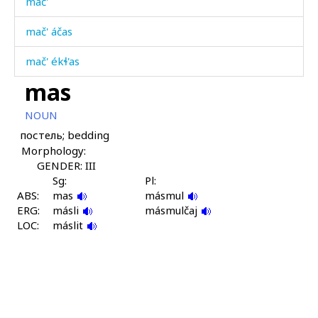
mač'
mač' áčas
mač' ékɬ'as
mas
mač'akal
NOUN
mač'á
постель; bedding
Morphology:
mač'á
GENDER: III
mač'á č'elé
Sg:
Pl:
ABS:
mas
másmul
ERG:
mač'áken
másli
másmulčaj
LOC:
máslit
mač'ákul
mač'átːut
mač'áši