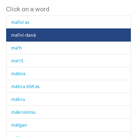
Click on a word
maʕní
maʕní as
maʕní-daná
maˤh
maˤrš
mábos
máhra ébɬːas
mákru
mákrulinnu
málgan