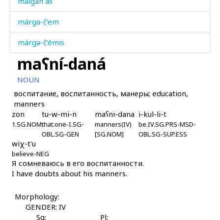
málgan as
márgə-č'em
márgə-č'émis
maʕní-daná
mársːi
NOUN
márzi-k'ol
воспитание, воспитанность, манеры; education,
manners
márzut
zon
tu-w-mi-n
maʕni-dana
i-kul-li-t
1.SG.NOM
márči
that.one-I.SG-
manners(IV)
be.IV.SG.PRS-MSD-
OBL.SG-GEN
[SG.NOM]
OBL.SG-SUP.ESS
wiχ-t'u
márči
believe-NEG
Я сомневаюсь в его воспитанности.
márχːu
I have doubts about his manners.
márχːəla
Morphology:
GENDER: IV
másgikːur
Sg:
Pl: