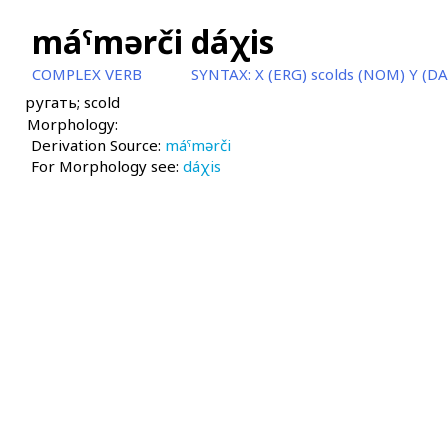
máˤmərči dáχis
COMPLEX VERB
SYNTAX:
X (ERG) scolds (NOM) Y (DA
ругать; scold
Morphology:
Derivation Source:
máˤmərči
For Morphology see:
dáχis