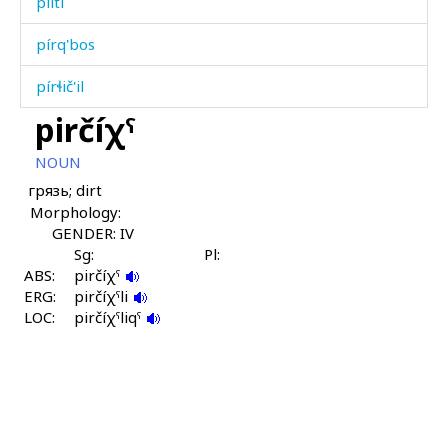
pílti
pírq'bos
pírɬič'il
pirčíχˤ
pírχbos
NOUN
pírχt'i
грязь; dirt
Morphology:
pítni
GENDER: IV
píši
Sg:
Pl:
ABS:
pirčíχˤ
ERG:
píɬbos as
pirčíχˤli
LOC:
pirčíχˤliqˤ
pohlón
pol
pork'