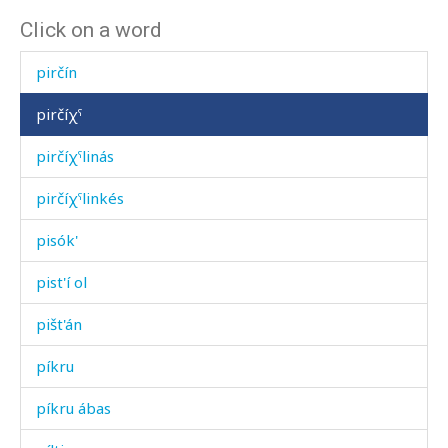
Click on a word
pirsːí
pirčín
pirčíχˤ
pirčíχˤlinás
pirčíχˤlinkés
pisók'
pist'í ol
pišt'án
píkru
píkru ábas