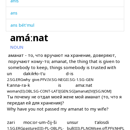
aníš
ans
ans bét'mul
amáːnat
ansáw
NOUN
antáχ as
аманат - то, что вручают на хранение, доверяют,
поручают кому-то; amanat, the thing that is given to
anžáʁ
somebody to keep, things somebody is trusted with
un
daki
kɬo-t'u
d-is
anžáʁdut
2.SG.ERG
why
give.PFV.IV.SG-NEG
II.SG-1.SG-GEN
ɬːanna-ra-k
is
amaːnat
apál-χác'i
woman(II).OBL.SG-CONT-LAT
I[GEN.SG]
amanat(IV)[SG.NOM]
Ты почему не отдал моей жене мой аманат (то, что я
apát'
передал ей для хранения)?
Why have you not passed my amanat to my wife?
apáːrak
zari
moc:or-um-čij-ši
unsur
t'alosdi
apícer
1.SG.ERG
pasture(III)-PL-OBL.PL-
bull(III).PL.NOM
see.off.PFV.NHPL