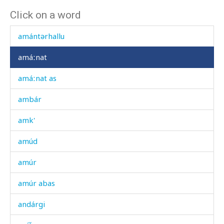
Click on a word
amán-madád
amántərhallu
amáːnat
amáːnat as
ambár
amk'
amúd
amúr
amúr abas
andárgi