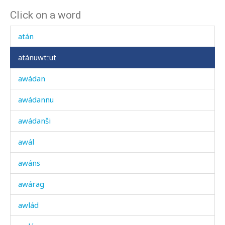
Click on a word
aslítːut
atán
atánuwtːut
awádan
awádannu
awádanši
awál
awáns
awárag
awlád