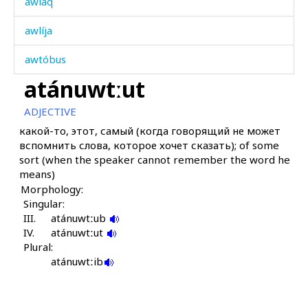
awláq
awlíja
awtóbus
atánuwtːut
azár
ADJECTIVE
azárχana
какой-то, этот, самый (когда говорящий не может
вспомнить слова, которое хочет сказать); of some
azbár
sort (when the speaker cannot remember the word he
means)
azbár qalá
Morphology:
Singular:
ačót
III.
atánuwtːub
IV.
aħmáq'
atánuwtːut
Plural:
aħwálħal
atánuwtːib
aškárši