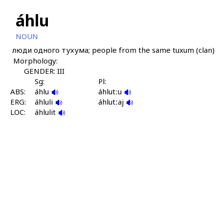
áhlu
NOUN
люди одного тухума; people from the same tuxum (clan)
Morphology:
GENDER: III
Sg:
Pl:
ABS:
áhlu
áhlutːu
ERG:
áhluli
áhlutːaj
LOC:
áhlulit