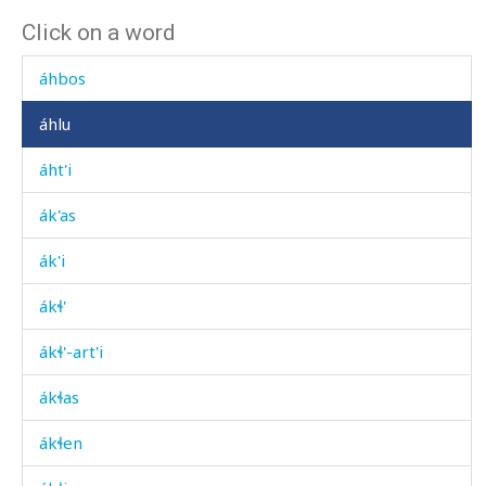
Click on a word
ácː'is éχmus
áhbos
áhlu
áht'i
ák'as
ák'i
ákɬ'
ákɬ'-art'i
ákɬas
ákɬen