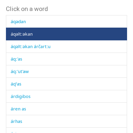
Click on a word
áqugʷas
áqədan
áqəltːəkan
áqəltːəkan árčartːu
áqː'as
áqː'ut'aw
áqˤas
árdigibos
áren as
árhas