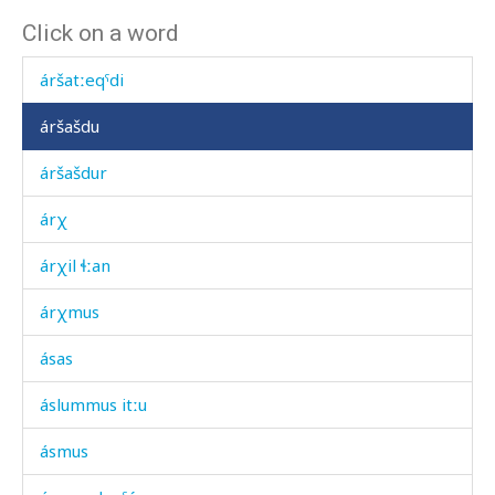
Click on a word
áršatːen
áršatːeqˤdi
áršašdu
áršašdur
árχ
árχil ɬːan
árχmus
ásas
áslummus itːu
ásmus