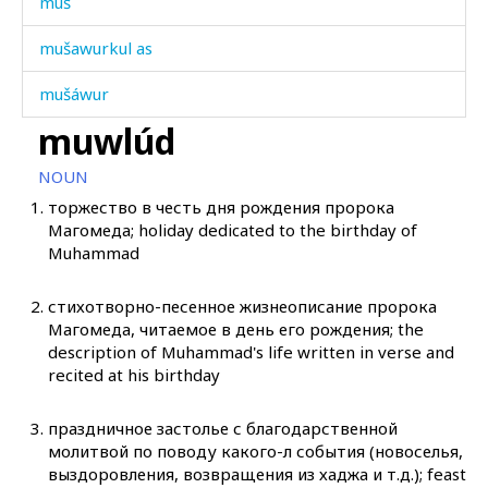
muš
mušawurkul as
mušáwur
muwlúd
mušlékːi
NOUN
mušt'úk'
1.
торжество в честь дня рождения пророка
Магомеда; holiday dedicated to the birthday of
mušt'úlluχ
Muhammad
muštár
2.
стихотворно-песенное жизнеописание пророка
mušú
Магомеда, читаемое в день его рождения; the
description of Muhammad's life written in verse and
mušːúr
recited at his birthday
mužmúʕ
3.
праздничное застолье с благодарственной
молитвой по поводу какого-л события (новоселья,
muʁúw
выздоровления, возвращения из хаджа и т.д.); feast