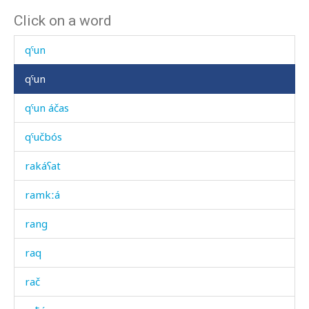
Click on a word
qˤubín χːʷálli
qˤun
qˤun
qˤun áčas
qˤučbós
rakáʕat
ramkːá
rang
raq
rač