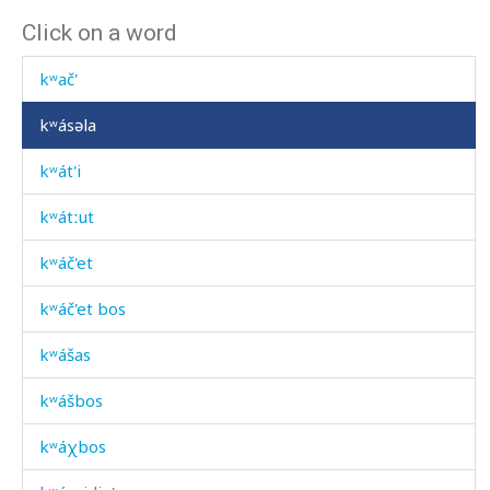
Click on a word
kʷat'ʁámkul
kʷač'
kʷásəla
kʷát'i
kʷátːut
kʷáč'et
kʷáč'et bos
kʷášas
kʷášbos
kʷáχbos