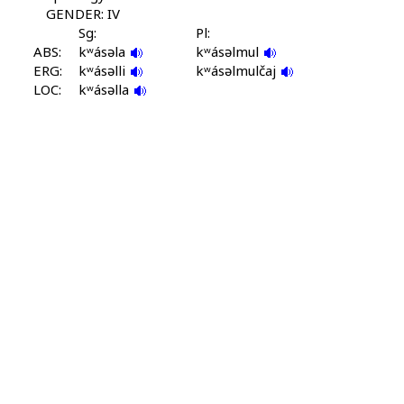
GENDER: IV
Sg:
Pl:
ABS:
kʷásəla
kʷásəlmul
ERG:
kʷásəlli
kʷásəlmulčaj
LOC:
kʷásəlla