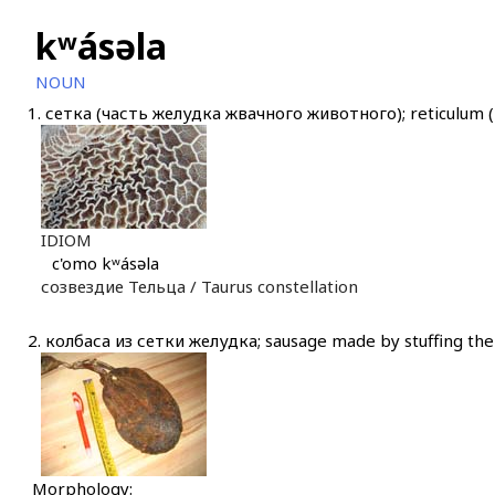
kʷásəla
NOUN
1.
сетка (часть желудка жвачного животного); reticulum (
IDIOM
c'omo kʷásəla
созвездие Тельца /
Taurus constellation
2.
колбаса из сетки желудка; sausage made by stuffing the
Morphology: