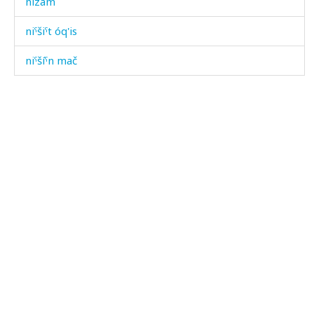
nizám
niˤšiˤt óq'is
niˤšíˤn mač
niˤšíˤnnu
niˤšíˤnnur
níbsu
níbzur
nígerkes
níjnijmul
níjsurutːu
ník'ərk'əla