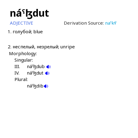
náˤɮdut
ADJECTIVE
Derivation Source:
naˤkɬ'
1.
голубой; blue
2.
неспелый, незрелый; unripe
Morphology:
Singular:
III.
náˤɮdub
IV.
náˤɮdut
Plural:
náˤɮdib