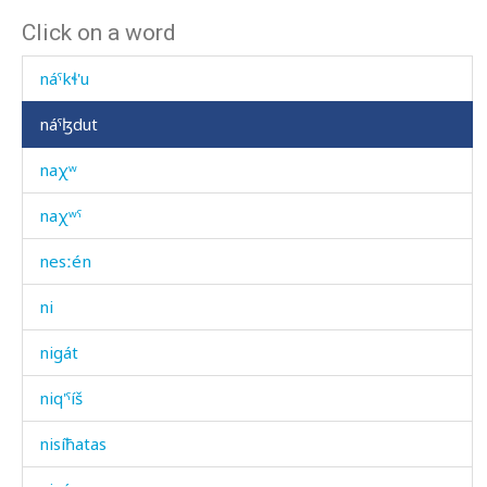
Click on a word
náˤbč't'i
náˤkɬ'u
náˤɮdut
naχʷ
naχʷˤ
nesːén
ni
nigát
niq'ˤíš
nisíħatas