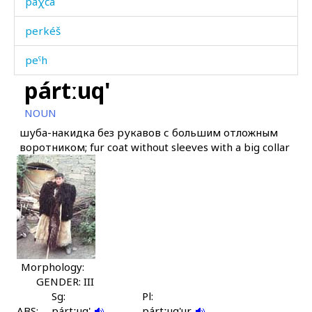
paχčá
perkéš
peˤh
pártːuq'
pérma
NOUN
pétːuq'
шуба-накидка без рукавов с большим отложным
воротником; fur coat without sleeves with a big collar
peχˤlé
pic'
pij
pijdá
pikɬ'ʷ
Morphology:
GENDER: III
pil
Sg:
Pl:
ABS:
pártːuq'
pártːuq'ur