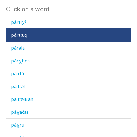
Click on a word
pársbos
pártiχˤ
pártːuq'
párəla
párχbos
páˤrt'i
páˤtːəl
páˤtːəlk'an
páχačas
páχru