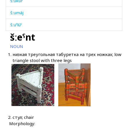
šːukúr
šːumáj
šːuˤlúˤ
šːeˤnt
šːuˤmmúˤs
NOUN
šːʷaˤ
1.
низкая треугольная табуретка на трех ножках; low
triangle stool with three legs
šːʷaˤ
šːʷáˤlt'
šːʷélšːibos
šːʷi
šːʷíbuχːal
2.
стул; chair
šːʷít'bos
Morphology: