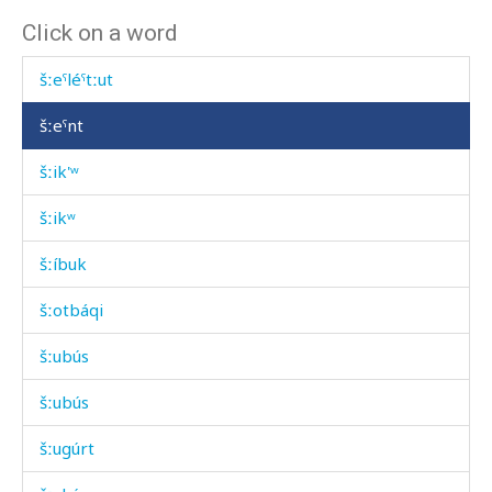
Click on a word
šːeˤléˤ
šːeˤléˤtːut
šːeˤnt
šːik'ʷ
šːikʷ
šːíbuk
šːotbáqi
šːubús
šːubús
šːugúrt