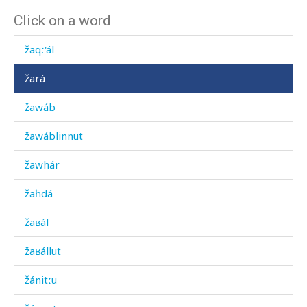
Click on a word
žan ókɬmus
žaqː'ál
žará
žawáb
žawáblinnut
žawhár
žaħdá
žaʁál
žaʁállut
žánitːu