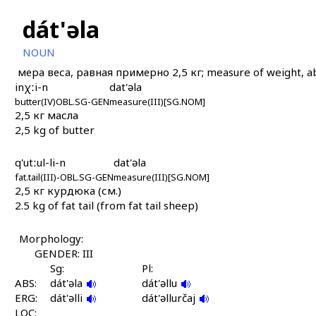
dát'əla
NOUN
мера веса, равная примерно 2,5 кг; measure of weight, a
inχːi-n
dat'əla
butter(IV)OBL.SG-GEN
measure(III)[SG.NOM]
2,5 кг масла
2,5 kg of butter
q'utːul-li-n
dat'əla
fat.tail(III)-OBL.SG-GEN
measure(III)[SG.NOM]
2,5 кг курдюка (см.)
2.5 kg of fat tail (from fat tail sheep)
Morphology:
GENDER: III
Sg:
Pl:
ABS:
dát'əla
dát'əllu
ERG:
dát'əlli
dát'əllurčaj
LOC: