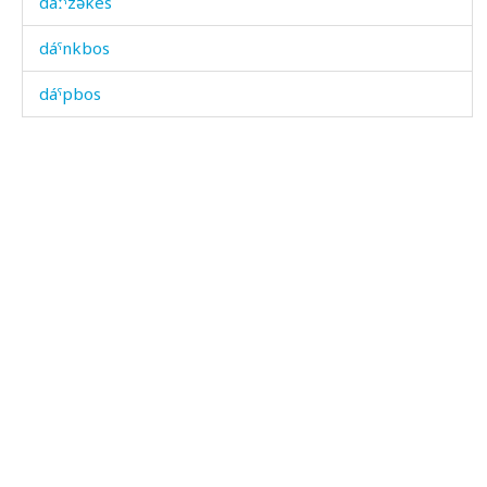
dáːˤzəkes
dáˤnkbos
dáˤpbos
dáˤzi
dáˤšmus
dáχis
dáχkes
dáχon
dáχːəza
dáχˤi
daχá as