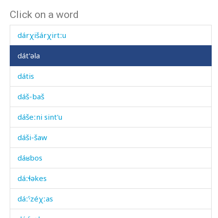
Click on a word
dárt'mus
dárχišárχirtːu
dát'əla
dátis
dáš-baš
dášeːni sint'u
dáši-šaw
dáʁbos
dáːɬəkes
dáːˤzéχːas