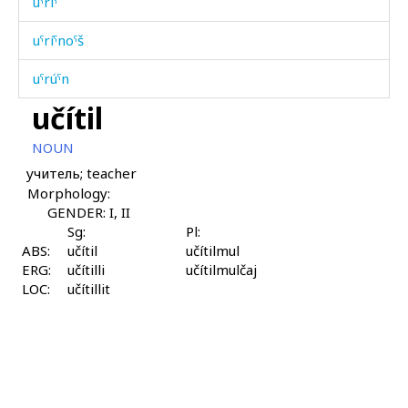
uˤríˤ
uˤríˤnoˤš
uˤrúˤn
učítil
úbkɬas
NOUN
úhbos
учитель; teacher
Morphology:
úkːutːut
GENDER: I, II
úmmat
Sg:
Pl:
ABS:
učítil
učítilmul
ERG:
únsurčennu
učítilli
učítilmulčaj
LOC:
učítillit
úrkːi
úrʁanši
úrʁˤališdu