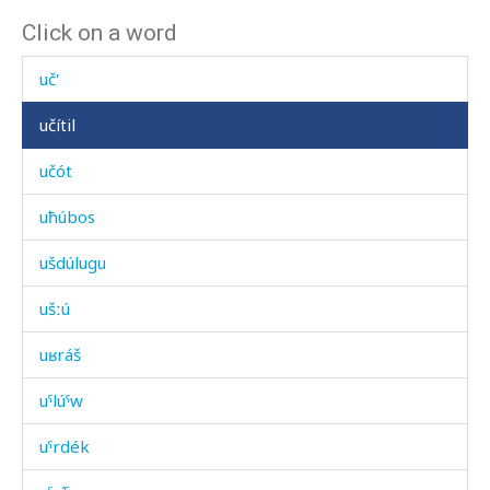
Click on a word
uzdánnu
uč'
učítil
učót
uħúbos
ušdúlugu
ušːú
uʁráš
uˤlúˤw
uˤrdék