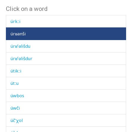
Click on a word
únsurčennu
úrkːi
úrʁanši
úrʁˤališdu
úrʁˤališdur
útikːi
útːu
úwbos
úwči
úč'χol