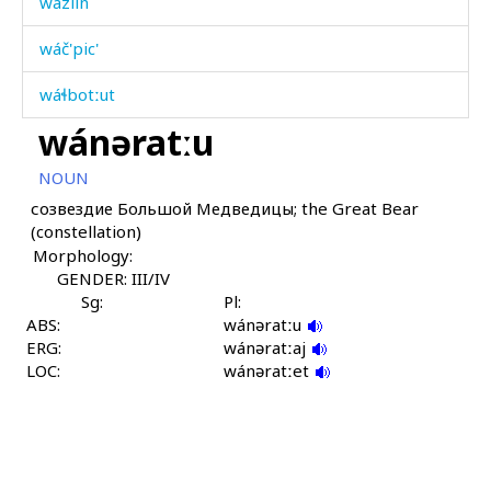
wázlin
wáč'pic'
wáɬbotːut
wánəratːu
wáˤp'bos
NOUN
wáˤrt'i
созвездие Большой Медведицы; the Great Bear
(constellation)
wáˤrtbos
Morphology:
wéˤlč'bos
GENDER: III/IV
Sg:
Pl:
ABS:
wéˤžbos
wánəratːu
ERG:
wánəratːaj
LOC:
wic'
wánəratːet
wikíl
wikɬ