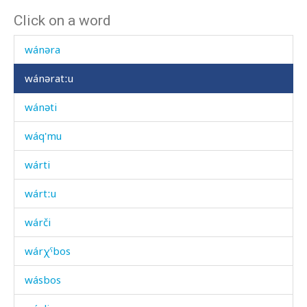
Click on a word
wák'bos
wánəra
wánəratːu
wánəti
wáq'mu
wárti
wártːu
wárči
wárχˤbos
wásbos