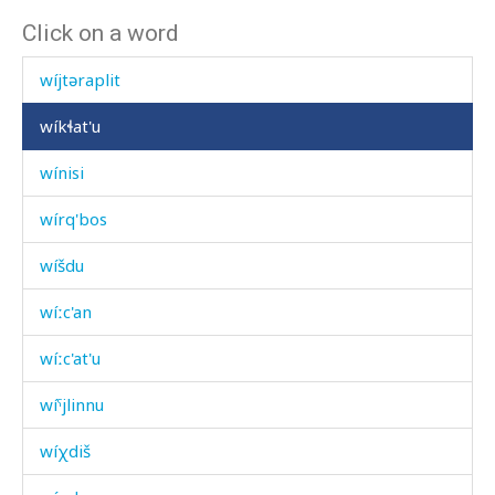
Click on a word
wíjteraplit átis
wíjtəraplit
wíkɬat'u
wínisi
wírq'bos
wíšdu
wíːc'an
wíːc'at'u
wíˤjlinnu
wíχdiš