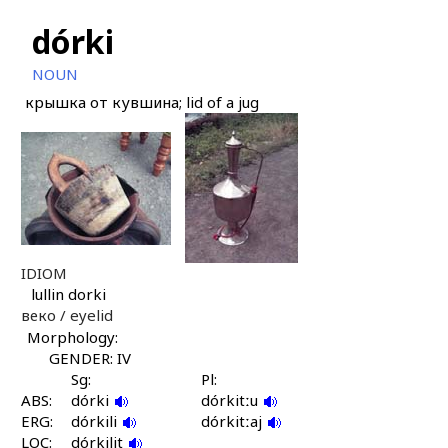
dórki
NOUN
крышка от кувшина; lid of a jug
IDIOM
lullin dorki
веко /
eyelid
Morphology:
GENDER: IV
Sg:
Pl:
ABS:
dórki
dórkitːu
ERG:
dórkili
dórkitːaj
LOC:
dórkilit