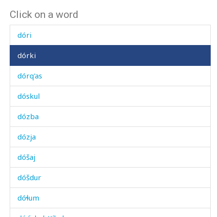
Click on a word
dókas
dóri
dórki
dórq'as
dóskul
dózba
dózja
dóšaj
dóšdur
dóɬum