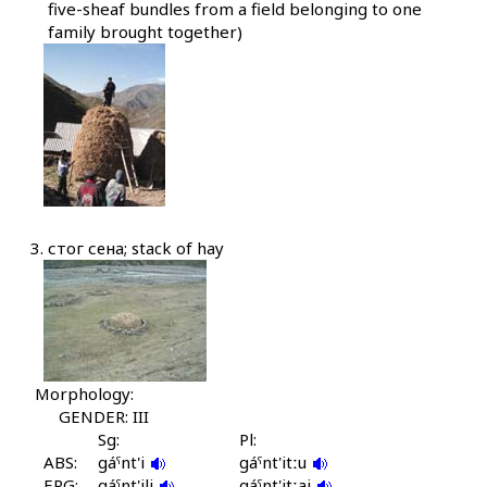
five-sheaf bundles from a field belonging to one
gimí
family brought together)
girwánka
gídu
gíkːur
giχːíč
gogó
3.
стог сена; stack of hay
gon
gonnó
gonnó
Morphology:
GENDER: III
gonnór ačas
Sg:
Pl:
ABS:
gáˤnt'i
gáˤnt'itːu
gonnór jatːéχas
ERG:
gáˤnt'ili
gáˤnt'itːaj