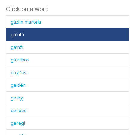
Click on a word
gátun c'iχ
gážlin múrtəla
gáˤnt'i
gáˤnži
gáˤrtbos
gáχːˤas
geldén
geléχ
gerbéc
gerégi