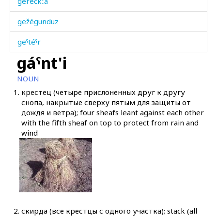
geréčkːa
gežégunduz
geˤtéˤr
gáˤnt'i
gédbos
NOUN
gél
1.
крестец (четыре прислоненных друг к другу
снопа, накрытые сверху пятым для защиты от
génuk
дождя и ветра); four sheafs leant against each other
with the fifth sheaf on top to protect from rain and
gérgibos
wind
gérkːibos
gértːi
géˤngit'i
gicí
2.
скирда (все крестцы с одного участка); stack (all