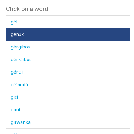
Click on a word
gédbos
gél
génuk
gérgibos
gérkːibos
gértːi
géˤngit'i
gicí
gimí
girwánka