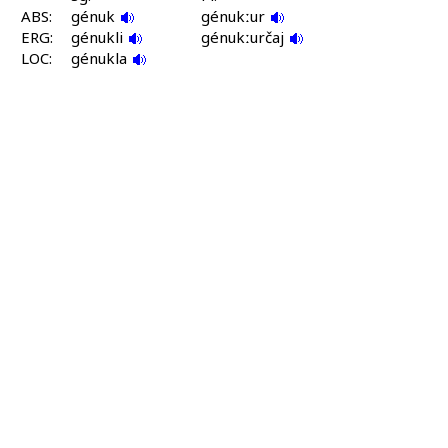
ABS:
génuk
génukːur
ERG:
génukli
génukːurčaj
LOC:
génukla