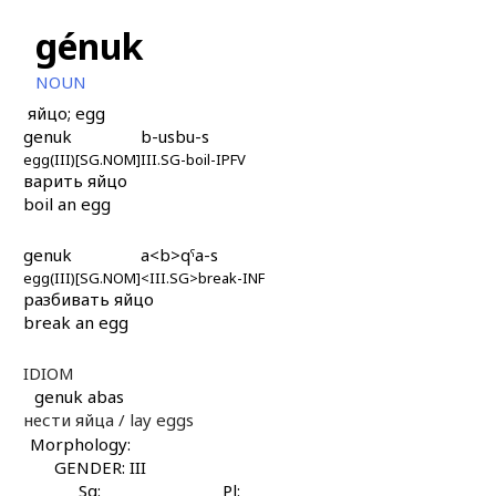
génuk
NOUN
яйцо; egg
genuk
b-usbu-s
egg(III)[SG.NOM]
III.SG-boil-IPFV
варить яйцо
boil an egg
genuk
a<b>qˤa-s
egg(III)[SG.NOM]
<III.SG>break-INF
разбивать яйцо
break an egg
IDIOM
genuk abas
нести яйца /
lay eggs
Morphology:
GENDER: III
Sg:
Pl: