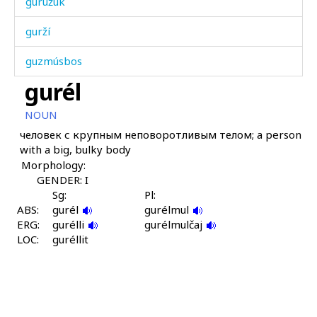
gurúžuk
gurží
guzmúsbos
gurél
guzrú
NOUN
gučúlab
человек с крупным неповоротливым телом; a person
with a big, bulky body
guž
Morphology:
gužá
GENDER: I
Sg:
Pl:
ABS:
gužgát
gurél
gurélmul
ERG:
gurélli
gurélmulčaj
LOC:
guːʁ giχ giχ giχ
guréllit
gúgoːbos
gúkːi