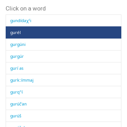
Click on a word
gundí
gundídaχˤi
gurél
gurgúni
gurgúr
gurí as
gurkːímmaj
gurq'ˤí
gurúč'an
gurúš