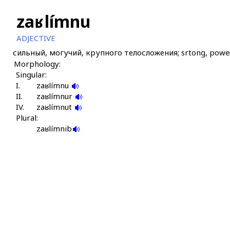
zaʁlímnu
ADJECTIVE
сильный, могучий, крупного телосложения; srtong, powerf
Morphology:
Singular:
I.
zaʁlímnu
II.
zaʁlímnur
IV.
zaʁlímnut
Plural:
zaʁlímnib