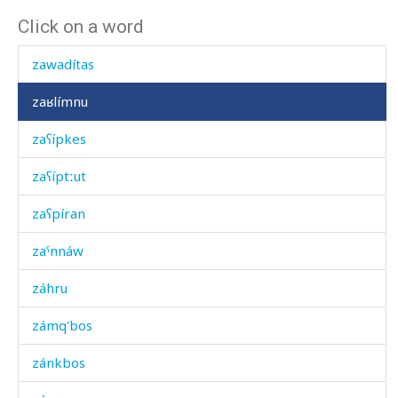
Click on a word
zarrá
zawadítas
zaʁlímnu
zaʕípkes
zaʕíptːut
zaʕpíran
zaˤnnáw
záhru
zámq'bos
zánkbos