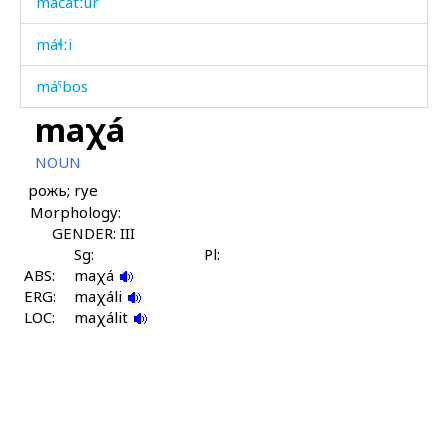
máčatːur
máɬːi
máˤbos
maχá
máˤhdut
NOUN
máˤmərči
рожь; rye
Morphology:
máˤmərči as
GENDER: III
máˤmərči dáχis
Sg:
Pl:
ABS:
maχá
ERG:
máˤršdut
maχáli
LOC:
maχálit
máˤrškes
máχˤu
maχ