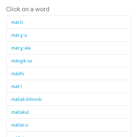
Click on a word
márči
márχːu
márχːəla
másgikːur
másħi
mát'i
máčak'óllinnib
máčakul
máčatːu