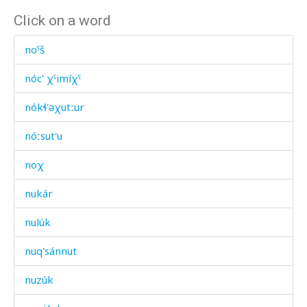
Click on a word
noˤš
nóc' χˤimíχˤ
nókɬ'əχutːur
nóːsut'u
noχ
nukár
nulúk
nuq'sánnut
nuzúk