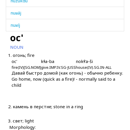
nuzúkdu
nuʁáj
nuʁíj
oc'
nuˤt'úˤh
NOUN
núsdu
1.
огонь; fire
oc'
kɬa-ba
nokɬ'a-ši
núsdur
fire(IV)[SG.NOM]
give.IMP.IV.SG-JUSS
house(IV).SG.IN-ALL
Давай быстро домой (как огонь) - обычно ребенку.
núzər
Go home, now (quick as a fire)! - normally said to a
child
núˤbžal
núˤbžal iq
2.
камень в перстне; stone in a ring
nuχúlab
3.
свет; light
nuχːút'
Morphology: