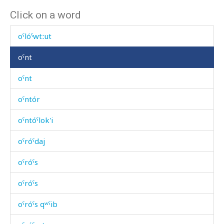
Click on a word
oˤlóˤw kes
oˤlóˤwtːut
oˤnt
oˤnt
oˤntór
oˤntóˤlok'i
oˤróˤdaj
oˤróˤs
oˤróˤs
oˤróˤs qʷˤib