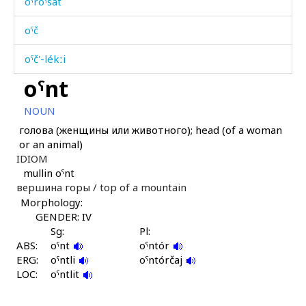
oˤróˤsat
oˤč
oˤč'-lékːi
oˤnt
óbkɬnitːub
NOUN
óbšːi
голова (женщины или животного); head (of a woman
or an animal)
óbšːi
IDIOM
mullin oˤnt
óc'əl
вершина горы /
top of a mountain
Morphology:
ócis
GENDER: IV
ócis as
Sg:
Pl:
ABS:
oˤnt
oˤntór
ERG:
ócər átis
oˤntli
oˤntórčaj
LOC:
oˤntlit
ócː'as