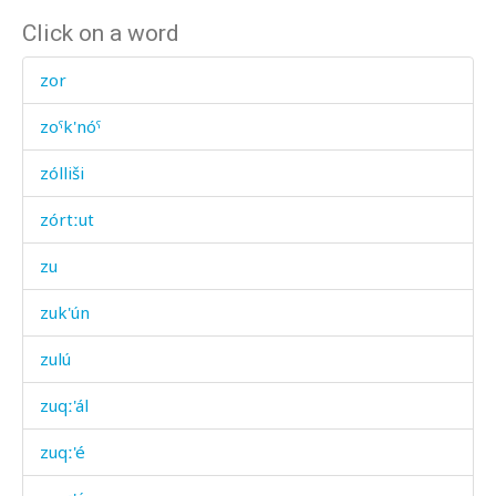
Click on a word
zor
zoˤk'nóˤ
zólliši
zórtːut
zu
zuk'ún
zulú
zuqː'ál
zuqː'é