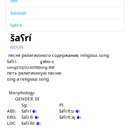
šah
šahádat
šahrá
šaʕrí
šahrú
NOUN
šahwát
песня религиозного содержания; religious song
šaʕri
χabu-s
šan
song(III)[SG.NOM]
sing-INF
петь религиозную песню
šapaʕát
sing a religious song
šará
Morphology:
šaríʕat
GENDER: III
Sg:
Pl:
šart'
ABS:
šaʕrí
šaʕrítːu
ERG:
šaʕríli
šaʕrítːaj
šawq'
LOC:
šaʕrílit