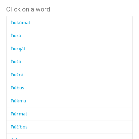
Click on a word
ħukúmat
ħurá
ħuriját
ħužá
ħužrá
ħúbus
ħúkmu
ħúrmat
ħúč'bos