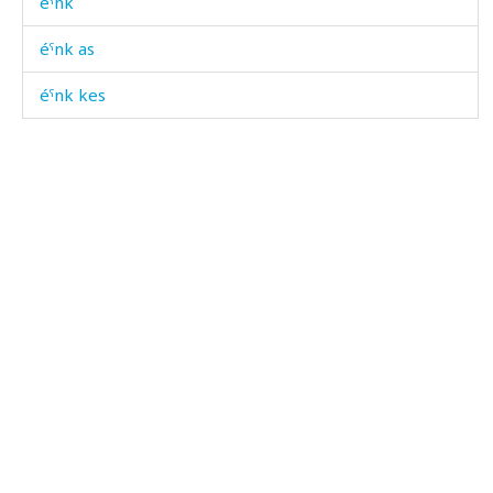
éˤnk
éˤnk as
éˤnk kes
éˤnkdu
éˤnkːu
éˤčas
éˤčon
éχas
éχmus
éχmus
éχmus