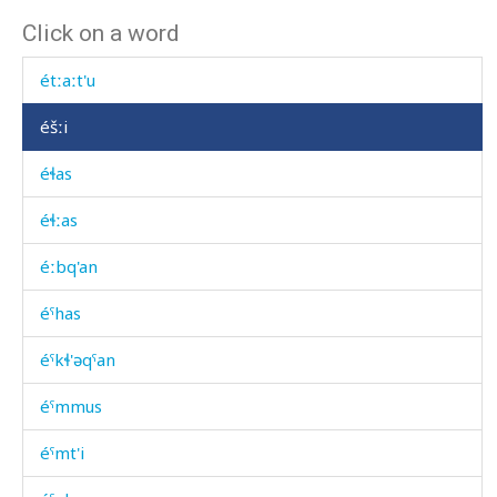
Click on a word
ét'mus
étːaːt'u
éšːi
éɬas
éɬːas
éːbq'an
éˤhas
éˤkɬ'əqˤan
éˤmmus
éˤmt'i