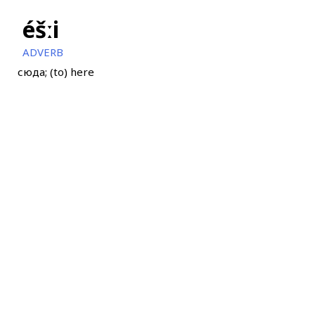
éšːi
ADVERB
сюда; (to) here