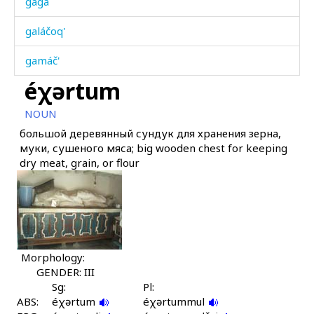
gagá
galáčoq'
gamáč'
éχərtum
gambá
NOUN
ganá-boč'ór
большой деревянный сундук для хранения зерна,
муки, сушеного мяса; big wooden chest for keeping
ganási
dry meat, grain, or flour
gangá-bič'í
ganžá
garám
Morphology:
gardábil
GENDER: III
Sg:
Pl:
gat'
ABS:
éχərtum
éχərtummul