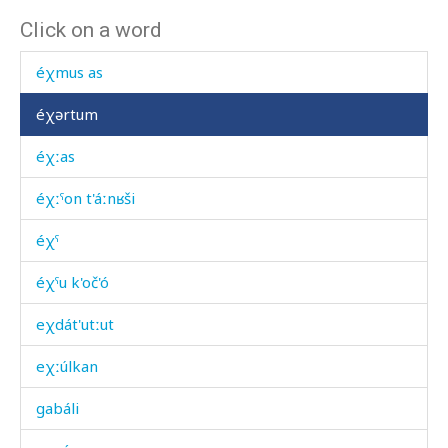
Click on a word
éχmus
éχmus as
éχərtum
éχːas
éχːˤon t'áːnʁši
éχˤ
éχˤu k'oč'ó
eχdát'utːut
eχːúlkan
gabáli