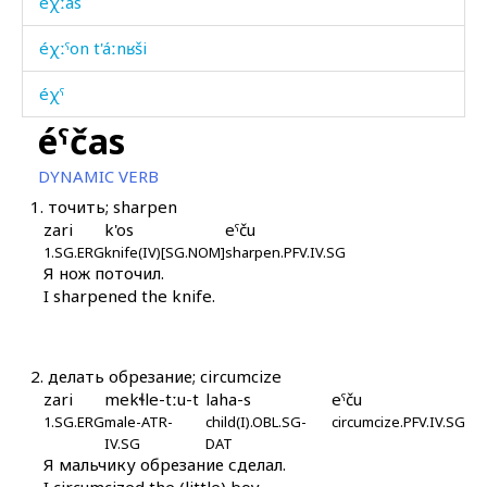
éχːas
éχːˤon t'áːnʁši
éχˤ
éˤčas
éχˤu k'oč'ó
DYNAMIC VERB
eχdát'utːut
1.
точить; sharpen
zari
k'os
eˤču
eχːúlkan
1.SG.ERG
knife(IV)[SG.NOM]
sharpen.PFV.IV.SG
Я нож поточил.
gabáli
I sharpened the knife.
gagá
galáčoq'
2.
делать обрезание; circumcize
zari
mekɬle-tːu-t
laha-s
eˤču
gamáč'
1.SG.ERG
male-ATR-
child(I).OBL.SG-
circumcize.PFV.IV.SG
IV.SG
DAT
gambá
Я мальчику обрезание сделал.