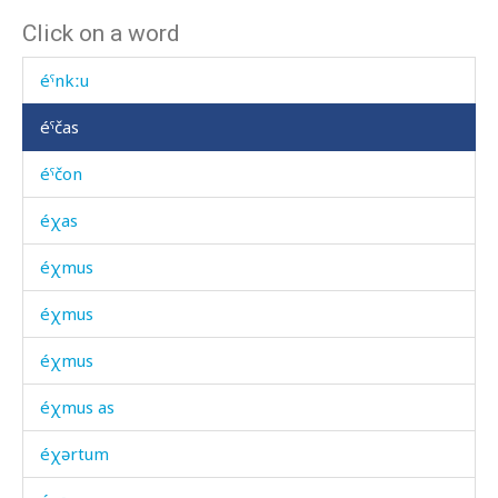
Click on a word
éˤnkdu
éˤnkːu
éˤčas
éˤčon
éχas
éχmus
éχmus
éχmus
éχmus as
éχərtum