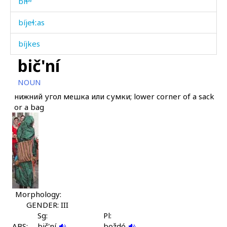
biɬʷ
bíjeɬːas
bíjkes
bič'ní
bíjq'ˤelas
NOUN
bíjq'ˤelkes
нижний угол мешка или сумки; lower corner of a sack
or a bag
bíjtelman
bíjtelmannis
bíjtelmannit éχːas
bíjtːut
bíkɬ'i ás
Morphology:
GENDER: III
bímušur
Sg:
Pl:
ABS:
bič'ní
boždó