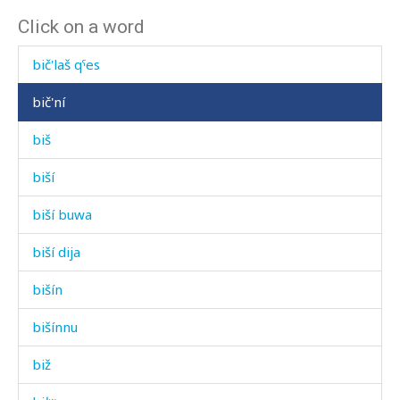
Click on a word
bič'
bič'laš qˤes
bič'ní
biš
biší
biší buwa
biší dija
bišín
bišínnu
biž