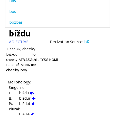
bos
bos
bozbáš
bíždu
boč'ón
ADJECTIVE
Derivation Source:
biž
bošór
наглый; cheeky
biž-du
lo
bošór-ɬːonnól
cheeky-ATR.I.SG
child(I)[SG.NOM]
наглый мальчик
božánkul
cheeky boy
boˤkɬ'
Morphology:
bók'arči
Singular:
I.
biždu
bólkul
II.
biždur
IV.
biždut
bóllu
Plural:
biždib