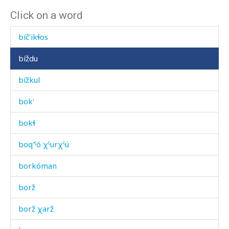
Click on a word
bízbos
bíč'ikɬos
bíždu
bížkul
bok'
bokɬ
boq'ˤó χˤurχˤú
borkóman
borž
borž χarž