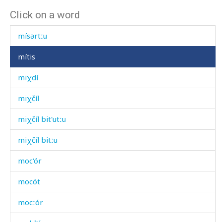
Click on a word
mírχːič'il
mísərtːu
mítis
miχdí
miχčíl
miχčíl bit'utːu
miχčíl bitːu
moc'ór
mocót
mocːór