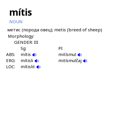
mítis
NOUN
метис (порода овец); metis (breed of sheep)
Morphology:
GENDER: III
Sg:
Pl:
ABS:
mítis
mitísmul
ERG:
mítisli
mitísmulčaj
LOC:
mítislit