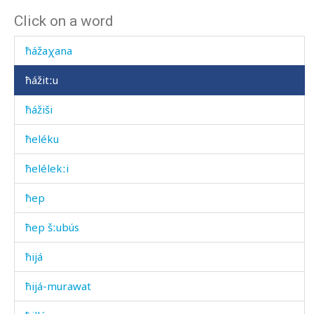
Click on a word
ħázi
ħážaχana
ħážitːu
ħážiši
ħeléku
ħelélekːi
ħep
ħep šːubús
ħijá
ħijá-murawat