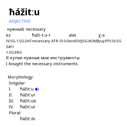
ħážitːu
ADJECTIVE
нужный; necessary
ez
ħaži-tːu-t
alat
χːa
IV.SG.1.SG.DAT
necessary-ATR-IV.SG
tool(IV)[SG.NOM]
buy.PFV.IV.SG
zari
1.SG.ERG
Я купил нужные мне инструменты.
I bought the necessary instruments.
Morphology:
Singular:
I.
ħážitːu
II.
ħážitːur
III.
ħážitːub
IV.
ħážitːut
Plural:
ħážitːib