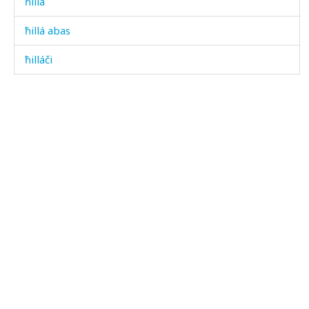
ħillá
ħillá abas
ħilláči
ħisáb
ħisáb-sual
ħiħíbos
ħok'ó
ħok'ó lo
ħok'ótːut
ħówz
ħukúmat