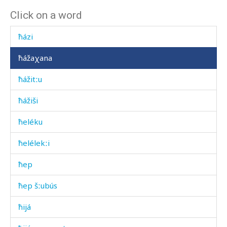
Click on a word
ħátbos
ħázi
ħážaχana
ħážitːu
ħážiši
ħeléku
ħelélekːi
ħep
ħep šːubús
ħijá