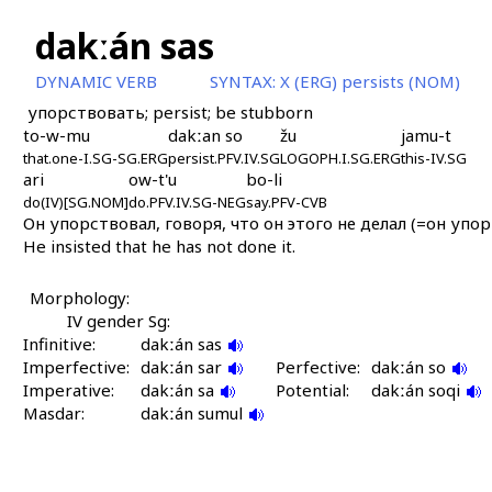
dakːán sas
DYNAMIC VERB
SYNTAX:
X (ERG) persists (NOM)
упорствовать; persist; be stubborn
to-w-mu
dakːan so
žu
jamu-t
that.one-I.SG-SG.ERG
persist.PFV.IV.SG
LOGOPH.I.SG.ERG
this-IV.SG
ari
ow-t'u
bo-li
do(IV)[SG.NOM]
do.PFV.IV.SG-NEG
say.PFV-CVB
Он упорствовал, говоря, что он этого не делал (=он упор
He insisted that he has not done it.
Morphology:
IV gender Sg:
Infinitive:
dakːán sas
Imperfective:
dakːán sar
Perfective:
dakːán so
Imperative:
dakːán sa
Potential:
dakːán soqi
Masdar:
dakːán sumul