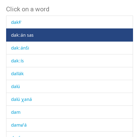
Click on a word
daj
dakɬ'
dakːán sas
dakːánši
dakːís
dallák
dalú
dalú χaná
dam
damʁˤá