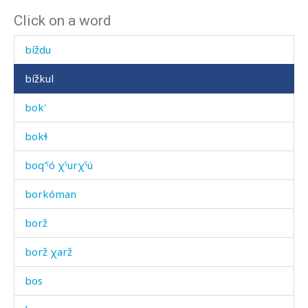
Click on a word
bíč'ikɬos
bíždu
bížkul
bok'
bokɬ
boq'ˤó χˤurχˤú
borkóman
borž
borž χarž
bos