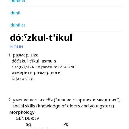
dunáːla
duníl
duníl as
dóːˤzkul-t'íkul
duníl χːiríχkumul
NOUN
durnámatːu
1.
размер; size
dóːˤzkul-t'íkul
asmu-s
durú
size(IV)[SG.NOM]
measure.IV.SG-INF
измерить размер ноги
durúlinnut
take a size
durzán
dus
2.
умение вести себя ("знание старших и младших");
social skills (knowledge of elders and youngsters)
duwráz
Morphology:
GENDER: IV
duzál
Sg:
Pl: