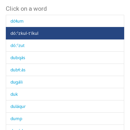
Click on a word
dóšdur
dóɬum
dóːˤzkul-t'íkul
dóːˤzut
dubqás
dubɬːás
dugáli
duk
duláqur
dump