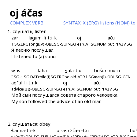
oj áčas
COMPLEX VERB
SYNTAX:
X (ERG) listens (NOM) to
1.
слушать; listen
zari
lagum-li-tːi-k
oj
aču
1.SG.ERG
song(IV)-OBL.SG-SUP-LAT
ear(IV)[SG.NOM]
put.PFV.IV.SG
Я песню послушал.
I listened to (a) song.
w-is
laha
χala-tːu
bošor-mu-n
I.SG-1.SG.DAT
child(I)SG.ERG
be.old-ATR.I.SG
man(I)-OBL.SG-GEN
aq'ˤul-li-tːi-k
oj
aču
advice(III)-OBL.SG-SUP-LAT
ear(IV)[SG.NOM]
put.PFV.IV.SG
Мой сын послушался совета старого человека.
My son followed the advice of an old man.
2.
слушаться; obey
ɬːanna-tːi-k
oj-a<r>ča-r-tːu
bo
wife(II).OBL.SG-SUP-LAT
ear(IV)-<IPFV>do-IPFV.IV.SG-ATR-IV.SG
man