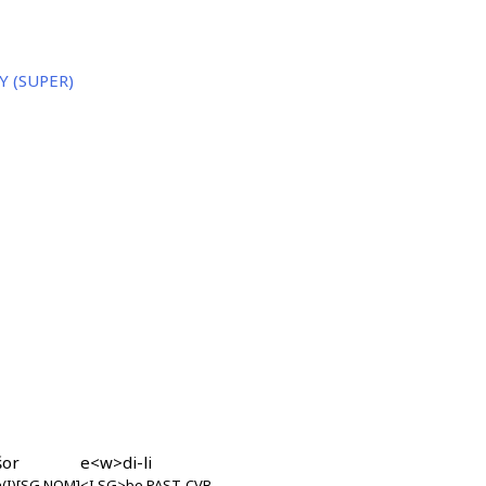
 Y (SUPER)
šor
e<w>di-li
(I)[SG.NOM]
<I.SG>be.PAST-CVB