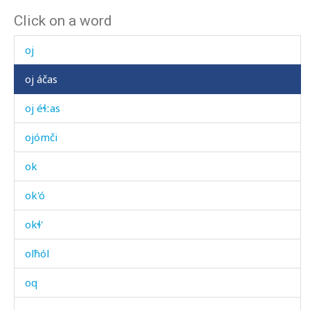
Click on a word
oc' húbus
oj
oj áčas
oj éɬːas
ojómči
ok
ok'ó
okɬ'
olħól
oq