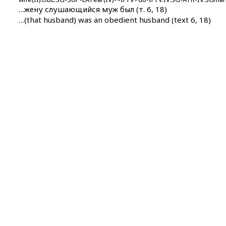
…жену слушающийся муж был (т. 6, 18)
…(that husband) was an obedient husband (text 6, 18)