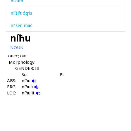
nizám
niˤšiˤt óq'is
niˤšíˤn mač
níħu
niˤšíˤnnu
NOUN
niˤšíˤnnur
овес; oat
Morphology:
níbsu
GENDER: III
níbzur
Sg:
Pl:
ABS:
níħu
ERG:
nígerkes
níħuli
LOC:
níħulit
níjnijmul
níjsurutːu
ník'ərk'əla