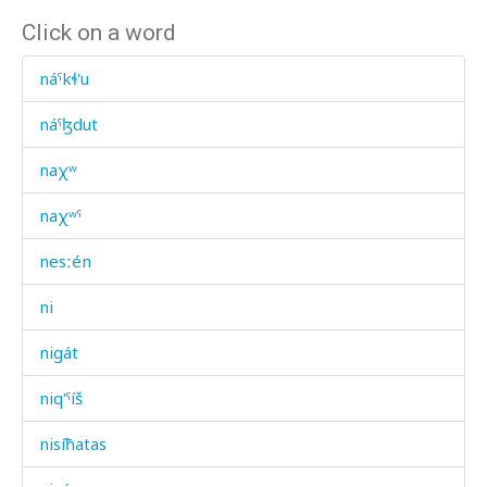
Click on a word
náˤkɬ'u
náˤɮdut
naχʷ
naχʷˤ
nesːén
ni
nigát
niq'ˤíš
nisíħatas