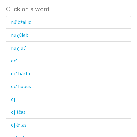
Click on a word
núˤbžal iq
nuχúlab
nuχːút'
oc'
oc' bártːu
oc' húbus
oj
oj áčas
oj éɬːas