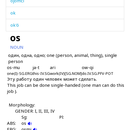
ojómči
ok
ok'ó
os
okɬ'
NOUN
olħól
один, одна, одно; one (person, animal, thing), single
person
oq
os-mu
ja-t
ari
ow-qi
one(I)-SG.ERG
oq
this-IV.SG
work(IV)[SG.NOM]
do.IV.SG.PFV-POT
Эту работу один человек может сделать.
This job can be done single-handed (one man can do this
oq'ˤitːub
job ).
oqˤás
Morphology:
or
GENDER: I, II, III, IV
Sg:
Pl:
orχˤárči
ABS:
os
ERG:
osmi