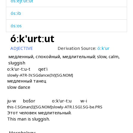
ósːejt'utːut
ósːib
ósːos
óːk'urtːut
ósːu
ADJECTIVE
Derivation Source:
óːk'ur
ósːut iqna
медленный, спокойный, медлительный; slow, calm,
sluggish
ótːas
oːk'ur-tːu-t
qet'i
slowly-ATR-IV.SG
ówc'utːu
dance(IV)[SG.NOM]
медленный танец
slow dance
óɬːas
óɬːutːut
ju-w
bošor
oːk'ur-tːu
w-i
this-I.SG
man(I)[SG.NOM]
slowly-ATR.I.SG
I.SG-be.PRS
Этот человек медлительный.
óːk'ur
This man is sluggish.
óːk'ur kes
Morphology: