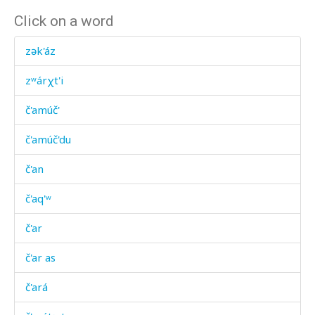
Click on a word
zək'áz
zʷárχt'i
č'amúč'
č'amúč'du
č'an
č'aq'ʷ
č'ar
č'ar as
č'ará