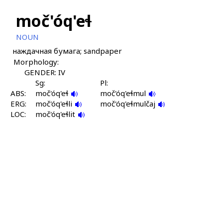
moč'óq'eɬ
NOUN
наждачная бумага; sandpaper
Morphology:
GENDER: IV
Sg:
Pl:
ABS:
moč'óq'eɬ
moč'óq'eɬmul
ERG:
moč'óq'eɬli
moč'óq'eɬmulčaj
LOC:
moč'óq'eɬlit