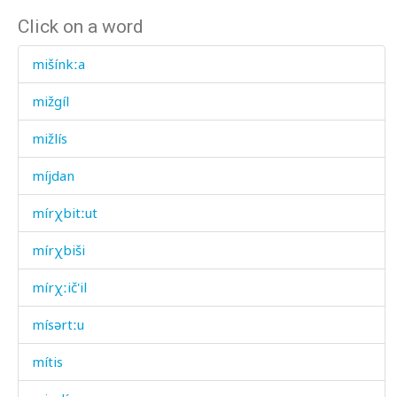
Click on a word
mišínkːa
mižgíl
mižlís
míjdan
mírχbitːut
mírχbiši
mírχːič'il
mísərtːu
mítis