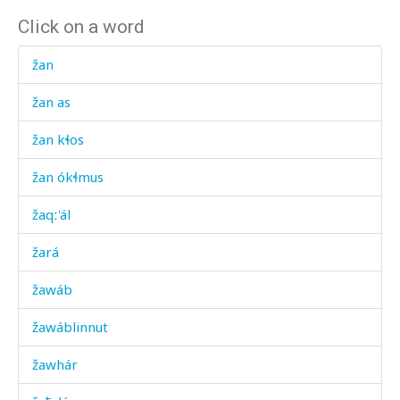
Click on a word
žan
žan as
žan kɬos
žan ókɬmus
žaqː'ál
žará
žawáb
žawáblinnut
žawhár