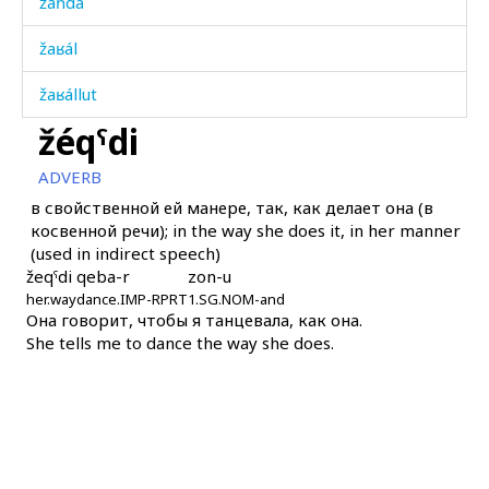
žaħdá
žaʁál
žaʁállut
žéqˤdi
žánitːu
ADVERB
žánnut
в свойственной ей манере, так, как делает она (в
косвенной речи); in the way she does it, in her manner
žáqˤat'u
(used in indirect speech)
žeqˤdi
qeba-r
zon-u
žáqˤdi
her.way
dance.IMP-RPRT
1.SG.NOM-and
Она говорит, чтобы я танцевала, как она.
žáqˤdijt'u
She tells me to dance the way she does.
žážəm
žeqˤdíjt'u
žénnut