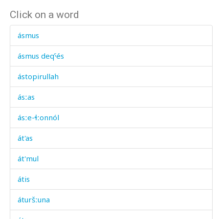
Click on a word
ásmus
ásmus deqˤés
ástopirullah
ásːas
ásːe-ɬːonnól
át'as
át'mul
átis
áturšːuna