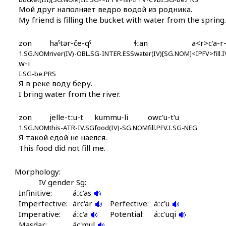
Мой друг наполняет ведро водой из родника.
My friend is filling the bucket with water from the spring.
zon
haˤtər-če-qˤ
ɬːan
a<r>c'a-r-
1.SG.NOM
river(IV)-OBL.SG-INTER.ESS
water(IV)[SG.NOM]
<IPFV>fill.
w-i
I.SG-be.PRS
Я в реке воду беру.
I bring water from the river.
zon
jelle-tːu-t
kummu-li
owc'u-t'u
1.SG.NOM
this-ATR-IV.SG
food(IV)-SG.NOM
fill.PFV.I.SG-NEG
Я такой едой не наелся.
This food did not fill me.
Morphology:
IV gender Sg:
Infinitive:
áːc'as
Imperfective:
árc'ar
Perfective:
áːc'u
Imperative:
áːc'a
Potential:
áːc'uqi
Masdar:
ác'mul