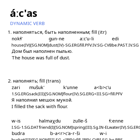
áːc'as
DYNAMIC VERB
1.
наполняться, быть наполненным; fill (itr)
nokɬ'
gun-ne
aːc'u-li
edi
house(IV)[SG.NOM]
dust(IV)-SG.ERG
fill.PFV.IV.SG-CVB
be.PAST.IV.SG
Дом был наполнен пылью.
The house was full of dust.
2.
наполнять; fill (trans)
zari
mušuk'
k'unne
a<b>c'u
1.SG.ERG
sack(III)[SG.NOM]
flour(IV).SG.ERG
<III.SG>fill.PFV
Я наполнил мешок мукой.
I filled the sack with flour.
w-is
halmaχdu
zulle-š
ɬːenne
I.SG-1.SG.DAT
friend(I)[SG.NOM]
spring(III).Sg.IN-EL
water(IV).SG.ER
budra
b-a<r>c'a-r-ši
w-i
bucket(III)[SG.NOM]
III.SG-<IPFV>fill-IPFV-CVB
I.SG-be.PRS