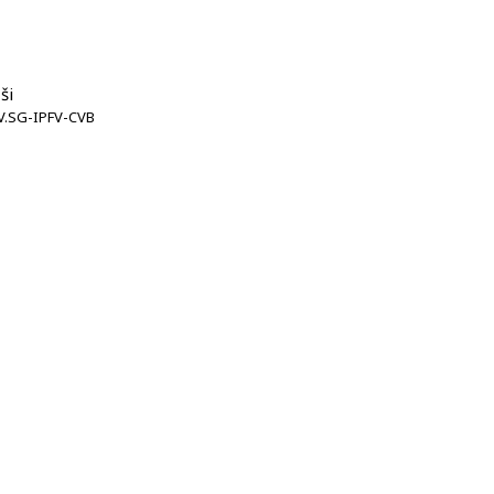
ši
IV.SG-IPFV-CVB